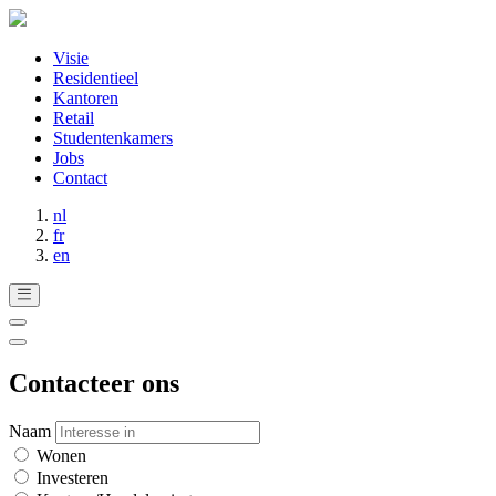
Visie
Residentieel
Kantoren
Retail
Studentenkamers
Jobs
Contact
nl
fr
en
Contacteer ons
Naam
Wonen
Investeren