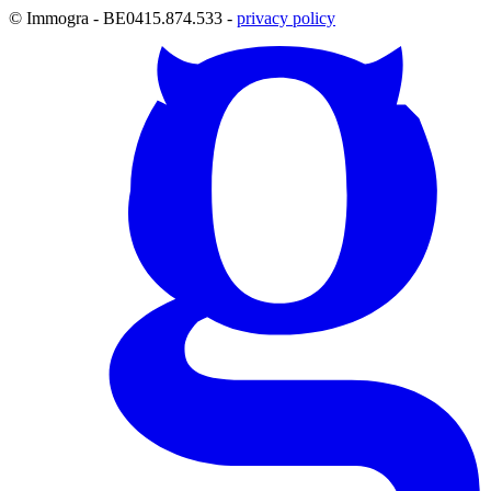
© Immogra - BE0415.874.533 -
privacy policy