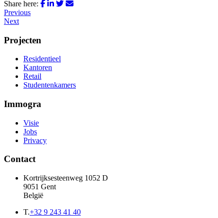
Share here:
Previous
Next
Projecten
Residentieel
Kantoren
Retail
Studentenkamers
Immogra
Visie
Jobs
Privacy
Contact
Kortrijksesteenweg 1052 D
9051 Gent
België
T.
+32 9 243 41 40