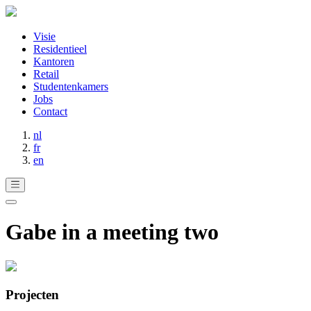
Visie
Residentieel
Kantoren
Retail
Studentenkamers
Jobs
Contact
nl
fr
en
Gabe in a meeting two
Projecten