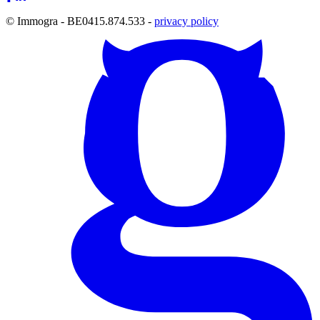
© Immogra - BE0415.874.533 -
privacy policy